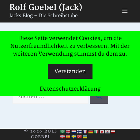
Zum
Rolf Goebel (Jack)
Men
Inhalt
Jacks Blog – Die Schreibstube
springen
Nichts gefunden
Diese Seite verwendet Cookies, um die
Nutzerfreundlichkeit zu verbessern. Mit der
weiteren Verwendung stimmst du dem zu.
Das Gesuchte konnte leider nicht
gefunden werden. Vielleicht hilft die
Verstanden
Suchfunktion.
Datenschutzerklärung
Suchen
nach:
© 2026 ROLF
GOEBEL