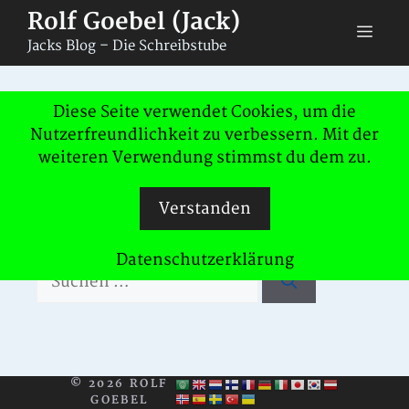
Zum
Rolf Goebel (Jack)
Men
Inhalt
Jacks Blog – Die Schreibstube
springen
Nichts gefunden
Diese Seite verwendet Cookies, um die
Nutzerfreundlichkeit zu verbessern. Mit der
weiteren Verwendung stimmst du dem zu.
Das Gesuchte konnte leider nicht
gefunden werden. Vielleicht hilft die
Verstanden
Suchfunktion.
Datenschutzerklärung
Suchen
nach:
© 2026 ROLF
GOEBEL