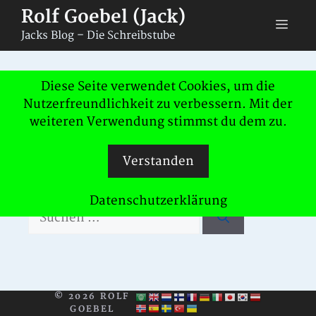
Zum
Rolf Goebel (Jack)
Men
Inhalt
Jacks Blog – Die Schreibstube
springen
Nichts gefunden
Diese Seite verwendet Cookies, um die
Nutzerfreundlichkeit zu verbessern. Mit der
weiteren Verwendung stimmst du dem zu.
Das Gesuchte konnte leider nicht
gefunden werden. Vielleicht hilft die
Verstanden
Suchfunktion.
Datenschutzerklärung
Suchen
nach:
© 2026 ROLF
GOEBEL